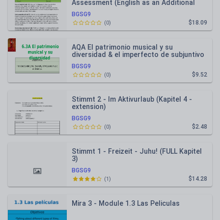
Assessment (English as an Additional
language) - EAL, ESL, TEFL
BGSG9
$18.09
(
0
)
AQA El patrimonio musical y su
diversidad & el imperfecto de subjuntivo
BGSG9
$9.52
(
0
)
Stimmt 2 - Im Aktivurlaub (Kapitel 4 -
extension)
BGSG9
$2.48
(
0
)
Stimmt 1 - Freizeit - Juhu! (FULL Kapitel
3)
BGSG9
$14.28
(
1
)
Mira 3 - Module 1.3 Las Peliculas